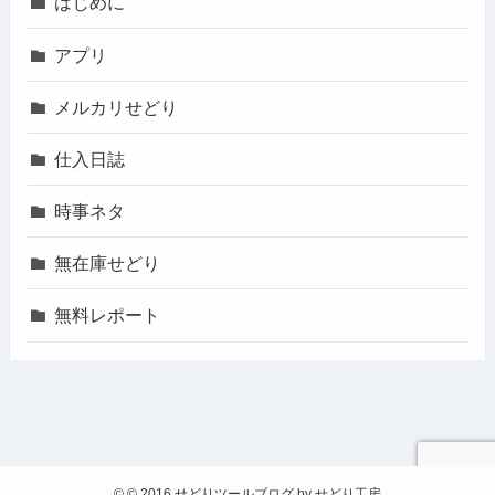
はじめに
アプリ
メルカリせどり
仕入日誌
時事ネタ
無在庫せどり
無料レポート
©
© 2016 せどりツールブログ by せどり工房