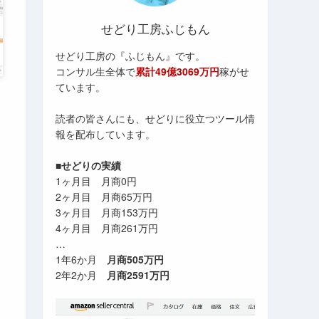
せどり工房ふじもん
せどり工房の『ふじもん』です。
コンサル生全体で
累計49億3069万円
稼がせ
ています。
読者の皆さんにも、せどりに役立つツール情
報を配布しています。
■せどりの実績
1ヶ月目 月商0円
2ヶ月目 月商65万円
3ヶ月目 月商153万円
4ヶ月目 月商261万円
…
1年6か月
月商505万円
2年2か月
月商2591万円