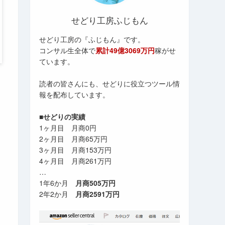
せどり工房ふじもん
せどり工房の『ふじもん』です。
コンサル生全体で
累計49億3069万円
稼がせ
ています。
読者の皆さんにも、せどりに役立つツール情
報を配布しています。
■せどりの実績
1ヶ月目 月商0円
2ヶ月目 月商65万円
3ヶ月目 月商153万円
4ヶ月目 月商261万円
…
1年6か月
月商505万円
2年2か月
月商2591万円