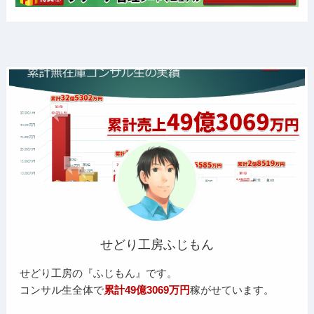
せどり工房ふじもん
せどり工房の『ふじもん』です。
コンサル生全体で
累計49億3069万円
稼がせています。