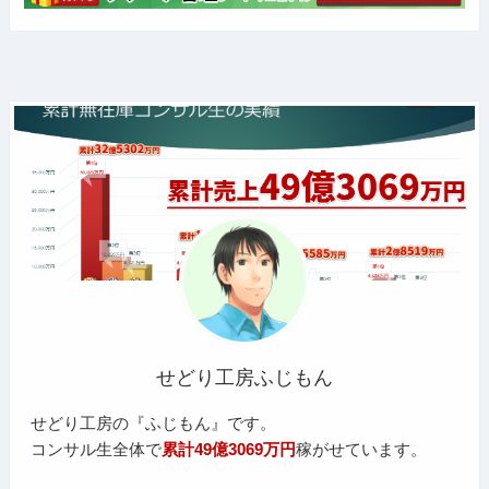
せどり工房ふじもん
せどり工房の『ふじもん』です。
コンサル生全体で
累計49億3069万円
稼がせています。