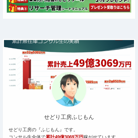
せどり工房ふじもん
せどり工房の『ふじもん』です。
コンサル生全体で
累計49億3069万円
稼がせています。