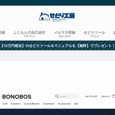
実績
ふじもんの自己紹介
メルマガ登録
せどりツール
PROFILE
MAILMAG
TOOLS
【10万円相当】のせどりツール＆マニュアルを【無料】でプレゼント