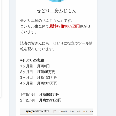
せどり工房ふじもん
せどり工房の『ふじもん』です。
コンサル生全体で
累計49億3069万円
稼がせ
ています。
読者の皆さんにも、せどりに役立つツール情
報を配布しています。
■せどりの実績
1ヶ月目 月商0円
2ヶ月目 月商65万円
3ヶ月目 月商153万円
4ヶ月目 月商261万円
…
1年6か月
月商505万円
2年2か月
月商2591万円