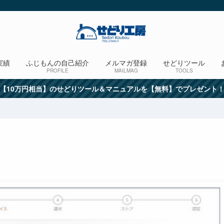
実績
ふじもんの自己紹介
メルマガ登録
せどりツール
PROFILE
MAILMAG
TOOLS
【10万円相当】のせどりツール＆マニュアルを【無料】でプレゼント