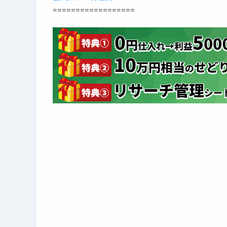
==================