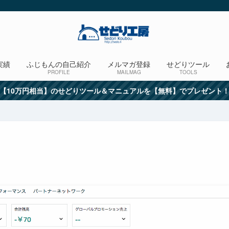
実績
ふじもんの自己紹介
メルマガ登録
せどりツール
PROFILE
MAILMAG
TOOLS
【10万円相当】のせどりツール＆マニュアルを【無料】でプレゼント