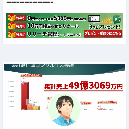
==================