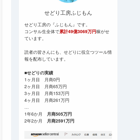
せどり工房ふじもん
せどり工房の『ふじもん』です。
コンサル生全体で
累計49億3069万円
稼がせ
ています。
読者の皆さんにも、せどりに役立つツール情
報を配布しています。
■せどりの実績
1ヶ月目 月商0円
2ヶ月目 月商65万円
3ヶ月目 月商153万円
4ヶ月目 月商261万円
…
1年6か月
月商505万円
2年2か月
月商2591万円