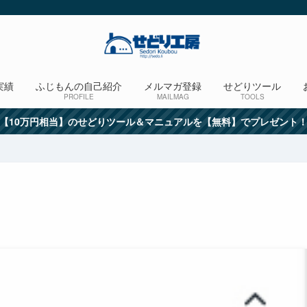
実績
ふじもんの自己紹介
メルマガ登録
せどりツール
PROFILE
MAILMAG
TOOLS
【10万円相当】のせどりツール＆マニュアルを【無料】でプレゼント