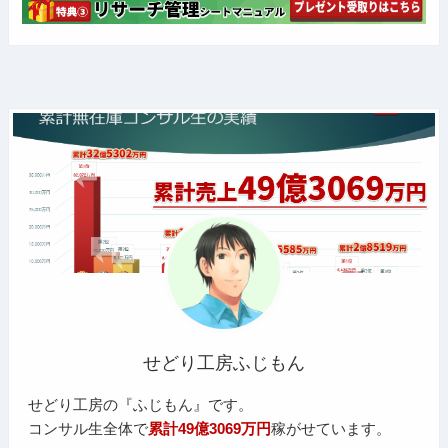
せどり工房ふじもん
せどり工房の『ふじもん』です。
コンサル生全体で
累計49億3069万円
稼がせています。