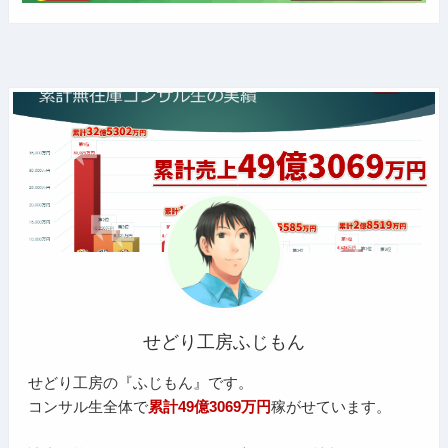
せどり工房ふじもん
せどり工房の『ふじもん』です。
コンサル生全体で
累計49億3069万円
稼がせています。