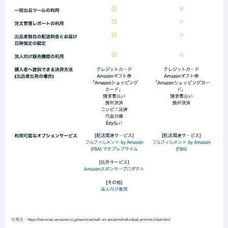
引用元：https://services.amazon.co.jp/services/sell-on-amazon/individual-promerchant.html