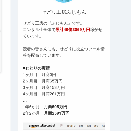
せどり工房ふじもん
せどり工房の『ふじもん』です。
コンサル生全体で
累計49億3069万円
稼がせ
ています。
読者の皆さんにも、せどりに役立つツール情
報を配布しています。
■せどりの実績
1ヶ月目 月商0円
2ヶ月目 月商65万円
3ヶ月目 月商153万円
4ヶ月目 月商261万円
…
1年6か月
月商505万円
2年2か月
月商2591万円