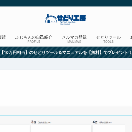
実績
ふじもんの自己紹介
メルマガ登録
せどりツール
PROFILE
MAILMAG
TOOLS
【10万円相当】のせどりツール＆マニュアルを【無料】でプレゼント