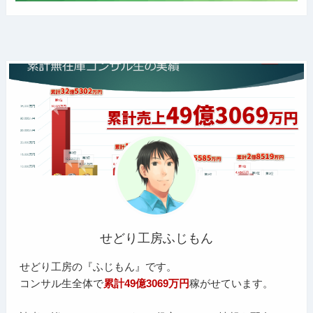
せどり工房ふじもん
せどり工房の『ふじもん』です。
コンサル生全体で
累計49億3069万円
稼がせています。