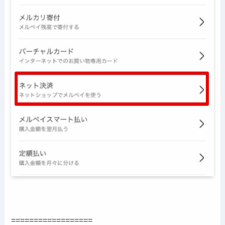
==================