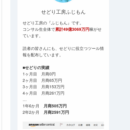
せどり工房ふじもん
せどり工房の『ふじもん』です。
コンサル生全体で
累計49億3069万円
稼がせ
ています。
読者の皆さんにも、せどりに役立つツール情
報を配布しています。
■せどりの実績
1ヶ月目 月商0円
2ヶ月目 月商65万円
3ヶ月目 月商153万円
4ヶ月目 月商261万円
…
1年6か月
月商505万円
2年2か月
月商2591万円