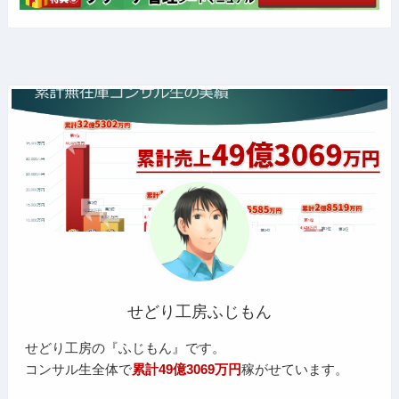
せどり工房ふじもん
せどり工房の『ふじもん』です。
コンサル生全体で
累計49億3069万円
稼がせています。