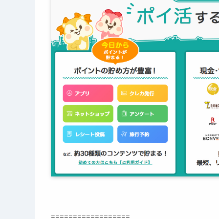
==================