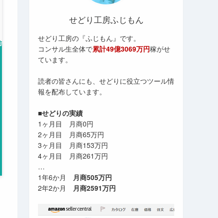
せどり工房ふじもん
せどり工房の『ふじもん』です。
コンサル生全体で
累計49億3069万円
稼がせ
ています。
読者の皆さんにも、せどりに役立つツール情
報を配布しています。
■せどりの実績
1ヶ月目 月商0円
2ヶ月目 月商65万円
3ヶ月目 月商153万円
4ヶ月目 月商261万円
…
1年6か月
月商505万円
2年2か月
月商2591万円