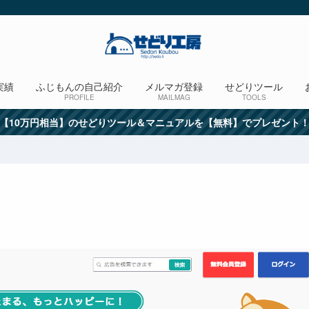
実績
ふじもんの自己紹介
メルマガ登録
せどりツール
PROFILE
MAILMAG
TOOLS
【10万円相当】のせどりツール＆マニュアルを【無料】でプレゼント