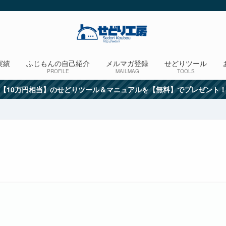
実績
ふじもんの自己紹介
メルマガ登録
せどりツール
PROFILE
MAILMAG
TOOLS
【10万円相当】のせどりツール＆マニュアルを【無料】でプレゼント