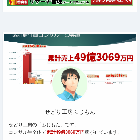
せどり工房ふじもん
せどり工房の『ふじもん』です。
コンサル生全体で
累計49億3069万円
稼がせています。