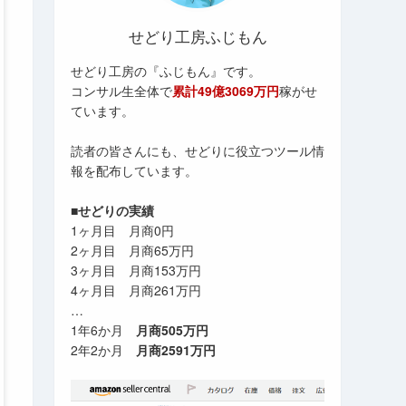
せどり工房ふじもん
せどり工房の『ふじもん』です。
コンサル生全体で
累計49億3069万円
稼がせ
ています。
読者の皆さんにも、せどりに役立つツール情
報を配布しています。
■せどりの実績
1ヶ月目 月商0円
2ヶ月目 月商65万円
3ヶ月目 月商153万円
4ヶ月目 月商261万円
…
1年6か月
月商505万円
2年2か月
月商2591万円