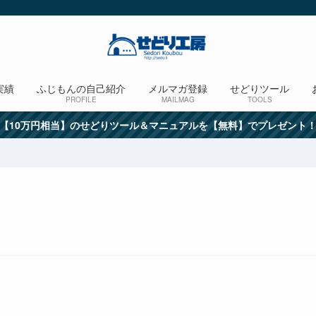
実績
ふじもんの自己紹介
メルマガ登録
せどりツール
PROFILE
MAILMAG
TOOLS
【10万円相当】のせどりツール＆マニュアルを【無料】でプレゼント