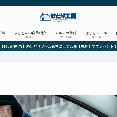
実績
ふじもんの自己紹介
メルマガ登録
せどりツール
PROFILE
MAILMAG
TOOLS
【10万円相当】のせどりツール＆マニュアルを【無料】でプレゼント