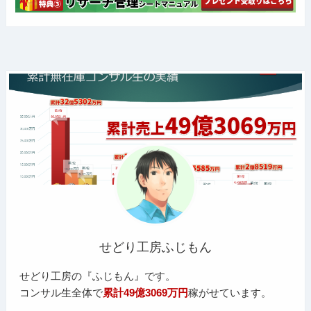
せどり工房ふじもん
せどり工房の『ふじもん』です。
コンサル生全体で
累計49億3069万円
稼がせています。