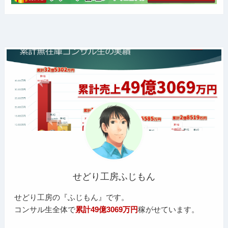
せどり工房ふじもん
せどり工房の『ふじもん』です。
コンサル生全体で
累計49億3069万円
稼がせています。