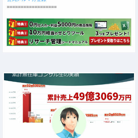
==================