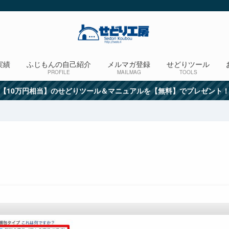
実績
ふじもんの自己紹介
メルマガ登録
せどりツール
PROFILE
MAILMAG
TOOLS
【10万円相当】のせどりツール＆マニュアルを【無料】でプレゼント