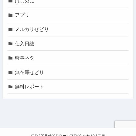
はじめに
アプリ
メルカリせどり
仕入日誌
時事ネタ
無在庫せどり
無料レポート
©
© 2016 せどりツールブログ by せどり工房