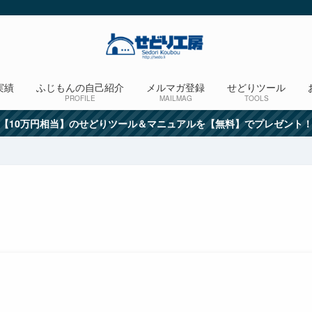
実績
ふじもんの自己紹介
メルマガ登録
せどりツール
PROFILE
MAILMAG
TOOLS
【10万円相当】のせどりツール＆マニュアルを【無料】でプレゼント