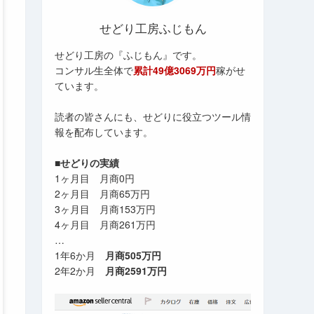
せどり工房ふじもん
せどり工房の『ふじもん』です。
コンサル生全体で
累計49億3069万円
稼がせ
ています。
読者の皆さんにも、せどりに役立つツール情
報を配布しています。
■せどりの実績
1ヶ月目 月商0円
2ヶ月目 月商65万円
3ヶ月目 月商153万円
4ヶ月目 月商261万円
…
1年6か月
月商505万円
2年2か月
月商2591万円