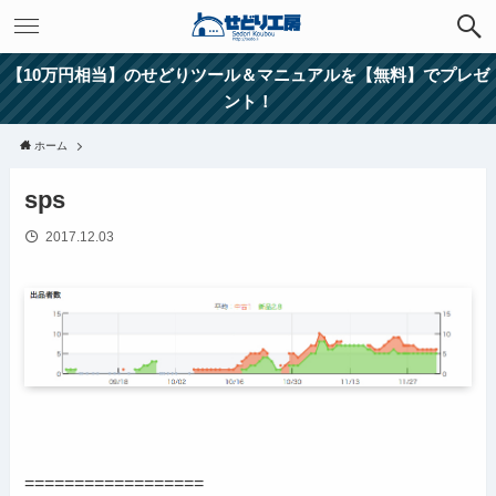
【10万円相当】のせどりツール＆マニュアルを【無料】でプレゼ
ント！
ホーム
sps
2017.12.03
==================