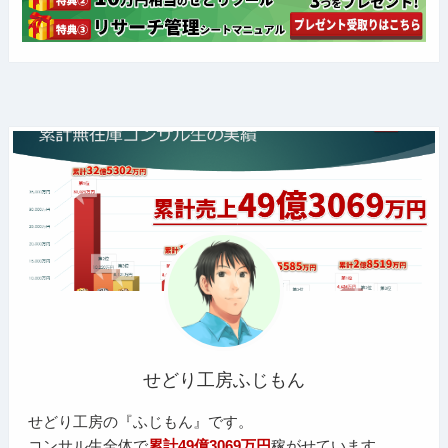
せどり工房ふじもん
せどり工房の『ふじもん』です。
コンサル生全体で
累計49億3069万円
稼がせています。