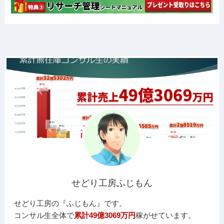
せどり工房ふじもん
せどり工房の『ふじもん』です。
コンサル生全体で
累計49億3069万円
稼がせています。