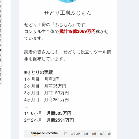
せどり工房ふじもん
せどり工房の『ふじもん』です。
コンサル生全体で
累計49億3069万円
稼がせ
ています。
読者の皆さんにも、せどりに役立つツール情
報を配布しています。
■せどりの実績
1ヶ月目 月商0円
2ヶ月目 月商65万円
3ヶ月目 月商153万円
4ヶ月目 月商261万円
…
1年6か月
月商505万円
2年2か月
月商2591万円