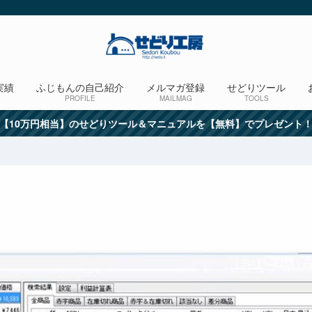
実績
ふじもんの自己紹介
メルマガ登録
せどりツール
PROFILE
MAILMAG
TOOLS
【10万円相当】のせどりツール＆マニュアルを【無料】でプレゼント