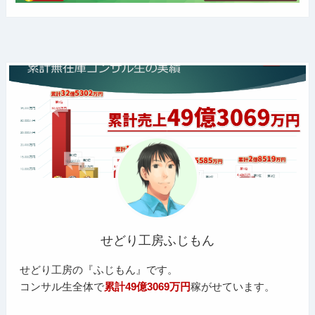
せどり工房ふじもん
せどり工房の『ふじもん』です。
コンサル生全体で
累計49億3069万円
稼がせています。