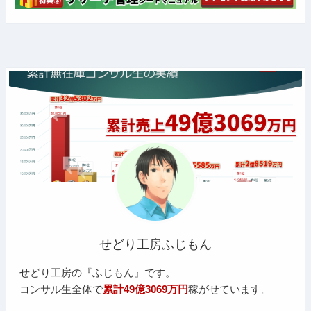
せどり工房ふじもん
せどり工房の『ふじもん』です。
コンサル生全体で
累計49億3069万円
稼がせています。