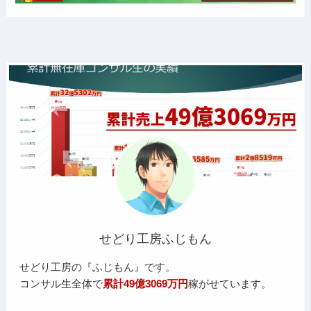
せどり工房ふじもん
せどり工房の『ふじもん』です。
コンサル生全体で
累計49億3069万円
稼がせています。