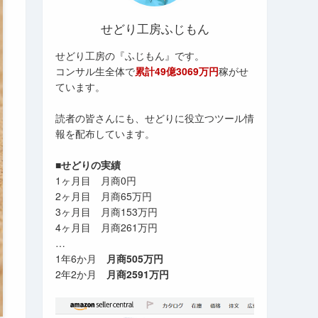
せどり工房ふじもん
せどり工房の『ふじもん』です。
コンサル生全体で
累計49億3069万円
稼がせ
ています。
読者の皆さんにも、せどりに役立つツール情
報を配布しています。
■せどりの実績
1ヶ月目 月商0円
2ヶ月目 月商65万円
3ヶ月目 月商153万円
4ヶ月目 月商261万円
…
1年6か月
月商505万円
2年2か月
月商2591万円