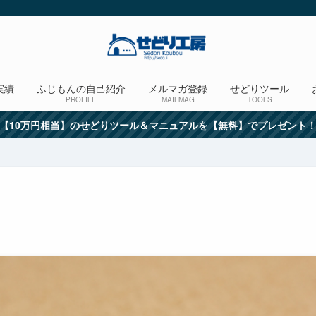
実績
ふじもんの自己紹介
メルマガ登録
せどりツール
PROFILE
MAILMAG
TOOLS
【10万円相当】のせどりツール＆マニュアルを【無料】でプレゼント