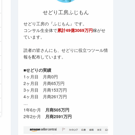
せどり工房ふじもん
せどり工房の『ふじもん』です。
コンサル生全体で
累計49億3069万円
稼がせ
ています。
読者の皆さんにも、せどりに役立つツール情
報を配布しています。
■せどりの実績
1ヶ月目 月商0円
2ヶ月目 月商65万円
3ヶ月目 月商153万円
4ヶ月目 月商261万円
…
1年6か月
月商505万円
2年2か月
月商2591万円