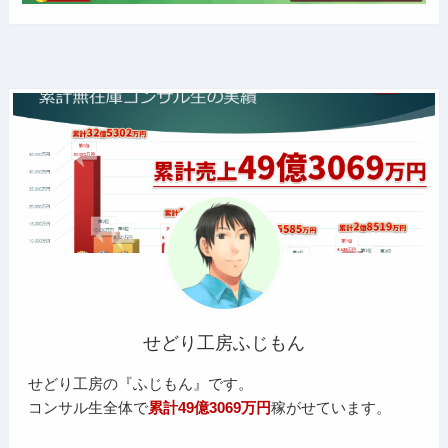
せどり工房ふじもん
せどり工房の『ふじもん』です。
コンサル生全体で
累計49億3069万円
稼がせています。