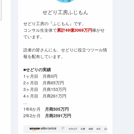
せどり工房ふじもん
せどり工房の『ふじもん』です。
コンサル生全体で
累計49億3069万円
稼がせ
ています。
読者の皆さんにも、せどりに役立つツール情
報を配布しています。
■せどりの実績
1ヶ月目 月商0円
2ヶ月目 月商65万円
3ヶ月目 月商153万円
4ヶ月目 月商261万円
…
1年6か月
月商505万円
2年2か月
月商2591万円