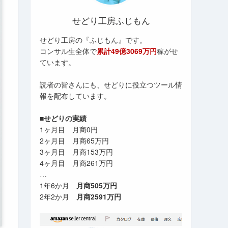
せどり工房ふじもん
せどり工房の『ふじもん』です。
コンサル生全体で
累計49億3069万円
稼がせ
ています。
読者の皆さんにも、せどりに役立つツール情
報を配布しています。
■せどりの実績
1ヶ月目 月商0円
2ヶ月目 月商65万円
3ヶ月目 月商153万円
4ヶ月目 月商261万円
…
1年6か月
月商505万円
2年2か月
月商2591万円