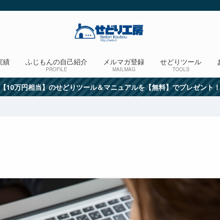
実績
ふじもんの自己紹介
メルマガ登録
せどりツール
PROFILE
MAILMAG
TOOLS
【10万円相当】のせどりツール＆マニュアルを【無料】でプレゼント