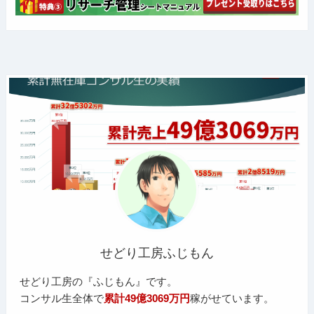
せどり工房ふじもん
せどり工房の『ふじもん』です。
コンサル生全体で
累計49億3069万円
稼がせています。