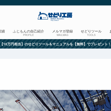
実績
ふじもんの自己紹介
メルマガ登録
せどりツール
PROFILE
MAILMAG
TOOLS
【10万円相当】のせどりツール＆マニュアルを【無料】でプレゼント