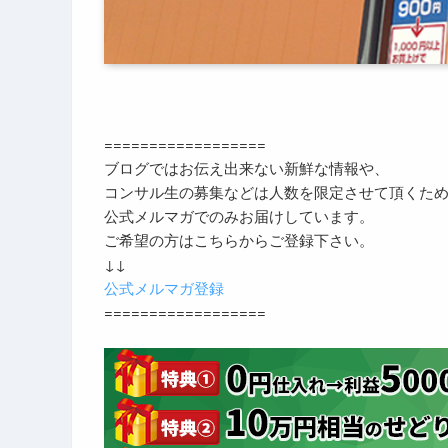
==================
ブログではお伝え出来ない新鮮な情報や、
コンサル生の募集などは人数を限定させて頂くた
公式メルマガでのみお届けしています。
ご希望の方はこちらからご登録下さい。
↓↓
公式メルマガ登録
==================