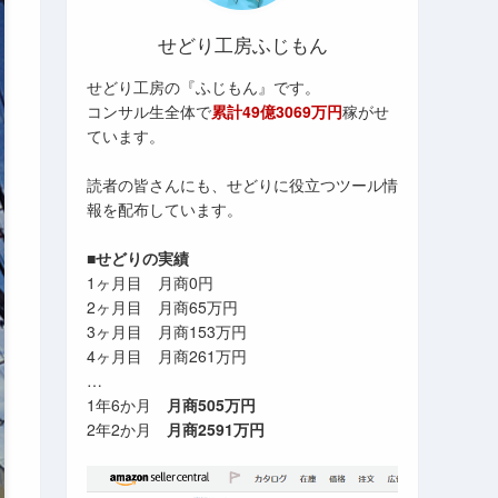
せどり工房ふじもん
せどり工房の『ふじもん』です。
コンサル生全体で
累計49億3069万円
稼がせ
ています。
読者の皆さんにも、せどりに役立つツール情
報を配布しています。
■せどりの実績
1ヶ月目 月商0円
2ヶ月目 月商65万円
3ヶ月目 月商153万円
4ヶ月目 月商261万円
…
1年6か月
月商505万円
2年2か月
月商2591万円