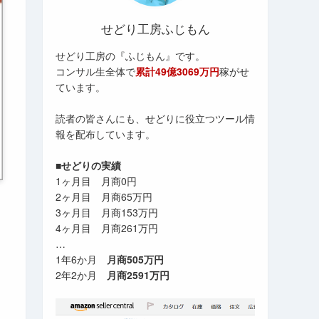
せどり工房ふじもん
せどり工房の『ふじもん』です。
コンサル生全体で
累計49億3069万円
稼がせ
ています。
読者の皆さんにも、せどりに役立つツール情
報を配布しています。
■せどりの実績
1ヶ月目 月商0円
2ヶ月目 月商65万円
3ヶ月目 月商153万円
4ヶ月目 月商261万円
…
1年6か月
月商505万円
2年2か月
月商2591万円