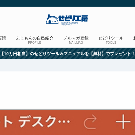
実績
ふじもんの自己紹介
メルマガ登録
せどりツール
PROFILE
MAILMAG
TOOLS
【10万円相当】のせどりツール＆マニュアルを【無料】でプレゼント