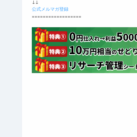
↓↓
公式メルマガ登録
==================