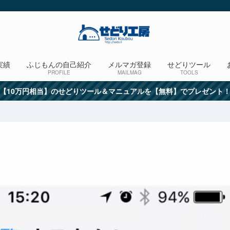
実績
ふじもんの自己紹介
メルマガ登録
せどりツール
PROFILE
MAILMAG
TOOLS
【10万円相当】のせどりツール＆マニュアルを【無料】でプレゼント