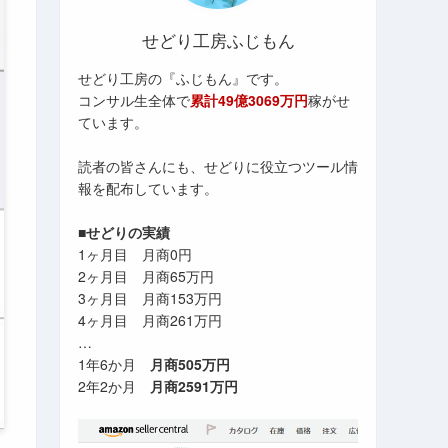
せどり工房ふじもん
せどり工房の『ふじもん』です。
コンサル生全体で
累計49億3069万円
稼がせ
ています。
読者の皆さんにも、せどりに役立つツール情
報を配布しています。
■せどりの実績
1ヶ月目 月商0円
2ヶ月目 月商65万円
3ヶ月目 月商153万円
4ヶ月目 月商261万円
…
1年6か月
月商505万円
2年2か月
月商2591万円