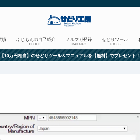
実績
ふじもんの自己紹介
メルマガ登録
せどりツール
PROFILE
MAILMAG
TOOLS
【10万円相当】のせどりツール＆マニュアルを【無料】でプレゼント