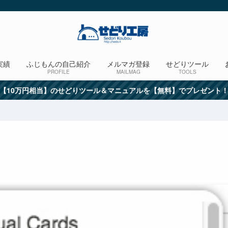
実績
ふじもんの自己紹介
メルマガ登録
せどりツール
PROFILE
MAILMAG
TOOLS
【10万円相当】のせどりツール＆マニュアルを【無料】でプレゼント