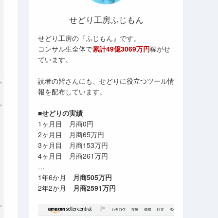
せどり工房ふじもん
せどり工房の『ふじもん』です。
コンサル生全体で
累計49億3069万円
稼がせ
ています。
読者の皆さんにも、せどりに役立つツール情
報を配布しています。
■せどりの実績
1ヶ月目 月商0円
2ヶ月目 月商65万円
3ヶ月目 月商153万円
4ヶ月目 月商261万円
…
1年6か月
月商505万円
2年2か月
月商2591万円