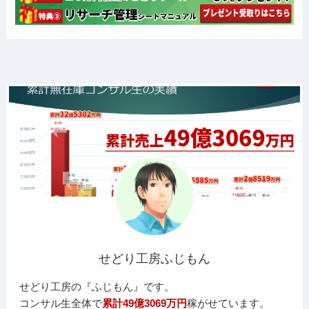
せどり工房ふじもん
せどり工房の『ふじもん』です。
コンサル生全体で
累計49億3069万円
稼がせています。